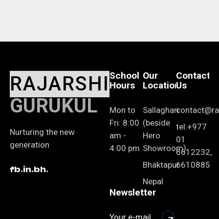
School
Our
Contact
RAJARSHI
Hours
Location
Us
GURUKUL
Mon to
Sallaghari
contact@raj
Fri: 8:00
(beside
tel:+977
Nurturing the new
am -
Hero
01
generation
4:00 pm
Showroom)
6612232,
Bhaktapur
6610885
fb.
in.
bh.
Nepal
Newsletter